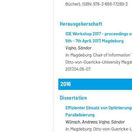
Bücher), ISBN: 978-3-658-17289-3
Herausgeberschaft
IDE Workshop 2017 - proceedings of
5th - 7th April, 2017, Magdeburg
Vajna, Sándor
In:
Magdeburg: Chair of Information 
Otto-von-Guericke-University Magde
2017.04.05-07
2016
Dissertation
Effizienter Einsatz von Optimieru
Parallelisierung
Wünsch, Andreas; Vajna, Sándor
In:
Magdeburg: Otto-von-Guericke-Uni