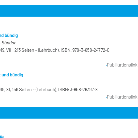
und bündig
a, Sándor
19, VIII, 213 Seiten - (Lehrbuch), ISBN: 978-3-658-24772-0
Publikationslink
z und bündig
19, XI, 159 Seiten - (Lehrbuch), ISBN: 3-658-26392-X
Publikationslink
dig