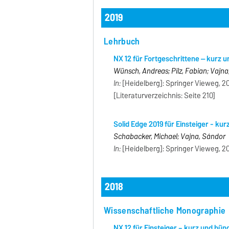
2019
Lehrbuch
NX 12 für Fortgeschrittene ‒ kurz 
Wünsch, Andreas; Pilz, Fabian; Vajn
In:
[Heidelberg]: Springer Vieweg, 20
[Literaturverzeichnis: Seite 210]
Solid Edge 2019 für Einsteiger - kur
Schabacker, Michael; Vajna, Sándor
In:
[Heidelberg]: Springer Vieweg, 20
2018
Wissenschaftliche Monographie
NX 12 für Einsteiger – kurz und bün