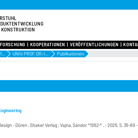
RSTUHL
ODUKTENTWICKLUNG
 KONSTRUKTION
FORSCHUNG
KOOPERATIONEN
VERÖFFENTLICHUNGEN
KONTA
Professoren im Ruhestand
UNIV.-PROF. DR.-ING. DR. H.C. SÁNDOR VAJNA
Publikationen
Engineering
gn - Düren : Shaker Verlag ; Vajna, Sándor *1952-* . - 2025, S. 35-69 -