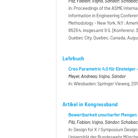
Pilz, Fabian; Vajna, Sándor; Schabac
In:
Proceedings of the ASME Interna
Information in Engineering Confere
Methodology - New York, N.Y : Amer
85254, insgesamt 9 S. [Konferenz: 
Quebec City, Quebec, Canada, Augus
Lehrbuch
Creo Parametric 4.0 für Einsteiger
Meyer, Andreas; Vajna, Sándor
In:
Wiesbaden: Springer Vieweg, 2018
Artikel in Kongressband
Bewertbarkeit unscharfer Mengen a
Pilz, Fabian; Vajna, Sándor; Schabac
In:
Design for X / Symposium Design f
Universität der Bundeswehr München