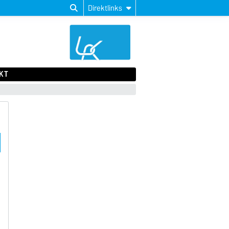
Direktlinks
KT