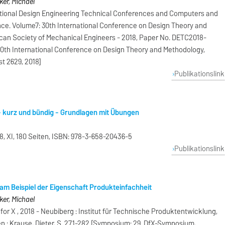
ker, Michael
tional Design Engineering Technical Conferences and Computers and
nce. Volume7: 30th International Conference on Design Theory and
ican Society of Mechanical Engineers - 2018, Paper No. DETC2018-
30th International Conference on Design Theory and Methodology,
t 2629, 2018]
Publikationslink
 - kurz und bündig - Grundlagen mit Übungen
, XI, 180 Seiten, ISBN: 978-3-658-20436-5
Publikationslink
m Beispiel der Eigenschaft Produkteinfachheit
ker, Michael
or X , 2018 - Neubiberg : Institut für Technische Produktentwicklung,
 ; Krause, Dieter, S. 271-282 [Symposium: 29. DfX-Symposium,