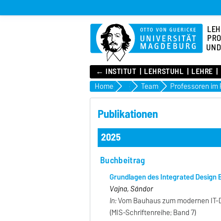
LEH
PR
UND
← INSTITUT
LEHRSTUHL
LEHRE
Home
Lehrstuhl
Team
Publikationen
2025
Buchbeitrag
Grundlagen des Integrated Design 
Vajna, Sándor
In:
Vom Bauhaus zum modernen IT-Desi
(MIS-Schriftenreihe; Band 7)