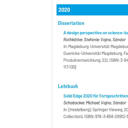
2020
Dissertation
A design perspective on science-b
Rothkötter, Stefanie; Vajna, Sándor
In:
Magdeburg: Universität Magdeburg
Guericke-Universität Magdeburg, Fak
Produktentwicklung; 22), ISBN: 3-941
117-130]
Lehrbuch
Solid Edge 2020 für Fortgeschritte
Schabacker, Michael; Vajna, Sándor
In:
[Heidelberg]: Springer Vieweg, 20
Collection), ISBN: 978-3-658-29912-5